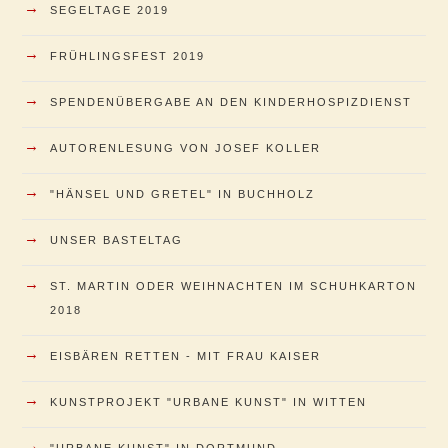
→
SEGELTAGE 2019
→
FRÜHLINGSFEST 2019
→
SPENDENÜBERGABE AN DEN KINDERHOSPIZDIENST
→
AUTORENLESUNG VON JOSEF KOLLER
→
"HÄNSEL UND GRETEL" IN BUCHHOLZ
→
UNSER BASTELTAG
→
ST. MARTIN ODER WEIHNACHTEN IM SCHUHKARTON
2018
→
EISBÄREN RETTEN - MIT FRAU KAISER
→
KUNSTPROJEKT "URBANE KUNST" IN WITTEN
→
"URBANE KUNST" IN DORTMUND