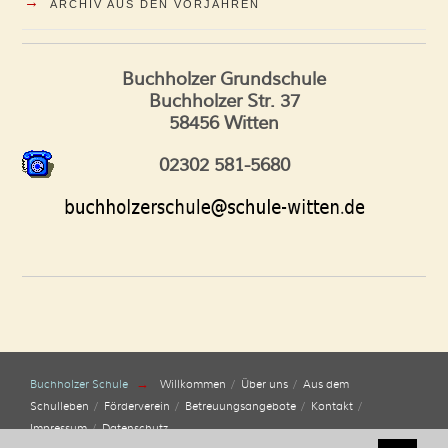
→
ARCHIV AUS DEN VORJAHREN
Buchholzer Grundschule
Buchholzer Str. 37
58456 Witten
02302 581-5680
→
Buchholzer Schule
Willkommen
Über uns
Aus dem
Schulleben
Förderverein
Betreuungsangebote
Kontakt
Impressum
Datenschutz